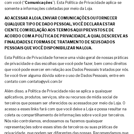
com você (“
Comunicações
”). Esta Política de Privacidade aplica-se
somente a informações coletadas por meio da Loja.
AO ACESSAR A LOJA, ENVIAR COMUNICAÇÕES OU FORNECER
QUALQUER TIPO DE DADO PESSOAL, VOCÊ DECLARA ESTAR
CIENTE COM RELAÇÃO AOS TERMOS AQUI PREVISTOS E DE
ACORDO COM A POLÍTICA DE PRIVACIDADE, A QUAL DESCREVE AS
FINALIDADES E FORMAS DE TRATAMENTO DE SEUS DADOS
PESSOAIS QUE VOCÊ DISPONIBILIZAR NA LOJA.
Esta Política de Privacidade fornece uma visão geral de nossas práticas
de privacidade e das escolhas que você pode fazer, bem como direitos
que você pode exercer em relação aos Dados Pessoais tratados por nós.
Se você tiver alguma dúvida sobre o uso de Dados Pessoais, entre em
contato com
contato@yvii.com.br
Além disso, a Política de Privacidade não se aplica a quaisquer
aplicativos, produtos, serviços, site ou recursos de mídia social de
terceiros que possam ser oferecidos ou acessados por meio da Loja. O
acesso a esses links fará com que você deixe a Loja e possa resultar na
coleta ou compartilhamento de informações sobre você por terceiros.
Nós não controlamos, endossamos ou fazemos quaisquer
representações sobre esses sites de terceiros ou suas práticas de
privacidade, que podem ser diferentes das nossas. Recomendamos que