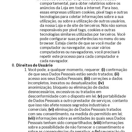
comportamental, para obter relatórios sobre os
anúncios da Loja em toda a internet. Para isso,
essas empresas utilizam cookies, pixel tags e outras
tecnologias para coletar informações sobre a sua
utilização, ou sobre a utilização de outros usuários,
da nossa Loja e de site de terceiros. Nós não somos
responsáveis por pixel tags, cookies e outras
tecnologias similares utilizadas por terceiros. Você
pode configurar suas preferências no menu do seu
browser. Esteja ciente de que se você mudar de
computador ou navegador, ou usar vários
computadores ou navegadores, você precisará
repetir este processo para cada computador e
cada navegador.
Direitos do Usuário
Você pode, a qualquer momento, requerer:
(i)
confirmação
de que seus Dados Pessoais estão sendo tratados;
(ii)
acesso aos seus Dados Pessoais;
(iii)
correções a dados
incompletos, inexatos ou desatualizados;
(iv)
anonimização, bloqueio ou eliminação de dados
desnecessários, excessivos ou tratados em
desconformidade com o disposto em lei;
(v)
portabilidade
de Dados Pessoais a outro prestador de serviços, contanto
que isso não afete nossos segredos industriais e
comerciais;
(vi)
eliminação de Dados Pessoais tratados
com seu consentimento, na medida do permitido em lei;
(vii)
informações sobre as entidades às quais seus Dados
Pessoais tenham sido compartilhados;
(viii)
informações
sobre a possibilidade de não fornecer o consentimento e
sobre as consequências da negativa; e
(ix)
revogação do