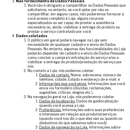
Não fornecimento de Dados Pessoais
Você não é obrigado a compartilhar os Dados Pessoais que
solicitamos, no entanto, se você optar por não os
compartilhar, em alguns casos, não poderemos fornecer a
você acesso completo à Loja, alguns recursos
especializados ou ser capaz de prestar a assistência
necessária ou, ainda, viabilizar a entrega do produto ou
prestar o serviço contratado por você.
Dados coletados
O público em geral poderá navegar na Loja sem
necessidade de qualquer cadastro e envio de Dados
Pessoais. No entanto, algumas das funcionalidades da Loja
poderão depender de cadastro e envio de Dados Pessoais
como concluir a compra/contratação do serviço e/ou a
viabilizar a entrega do produto/prestação do serviço por
nós.
No contato a Loja, nós podemos coletar:
Dados de contato.
Nome, sobrenome, número de
telefone, cidade, Estado e endereço de e-mail; e
Informações que você envia.
Informações que você
envia via formulário (dúvidas, reclamações,
sugestões, críticas, elogios etc.).
Na navegação geral na Loja, nós poderemos coletar:
Dados de localização.
Dados de geolocalização
quando você acessa a Loja;
Preferências.
Informações sobre suas preferências
e interesses em relação aos produtos/serviços
(quando você nos diz o que eles são ou quando os
deduzimos do que sabemos sobre você);
Dados de navegação na Loja.
Informações sobre