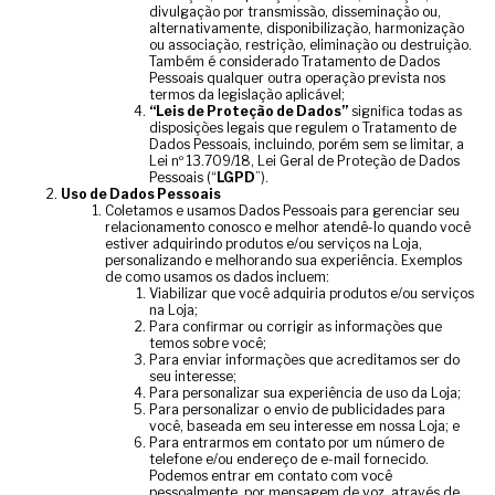
divulgação por transmissão, disseminação ou,
alternativamente, disponibilização, harmonização
ou associação, restrição, eliminação ou destruição.
Também é considerado Tratamento de Dados
Pessoais qualquer outra operação prevista nos
termos da legislação aplicável;
“Leis de Proteção de Dados”
significa todas as
disposições legais que regulem o Tratamento de
Dados Pessoais, incluindo, porém sem se limitar, a
Lei nº 13.709/18, Lei Geral de Proteção de Dados
Pessoais (“
LGPD
”).
Uso de Dados Pessoais
Coletamos e usamos Dados Pessoais para gerenciar seu
relacionamento conosco e melhor atendê-lo quando você
estiver adquirindo produtos e/ou serviços na Loja,
personalizando e melhorando sua experiência. Exemplos
de como usamos os dados incluem:
Viabilizar que você adquiria produtos e/ou serviços
na Loja;
Para confirmar ou corrigir as informações que
temos sobre você;
Para enviar informações que acreditamos ser do
seu interesse;
Para personalizar sua experiência de uso da Loja;
Para personalizar o envio de publicidades para
você, baseada em seu interesse em nossa Loja; e
Para entrarmos em contato por um número de
telefone e/ou endereço de e-mail fornecido.
Podemos entrar em contato com você
pessoalmente, por mensagem de voz, através de