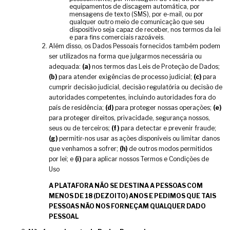
equipamentos de discagem automática, por
mensagens de texto (SMS), por e-mail, ou por
qualquer outro meio de comunicação que seu
dispositivo seja capaz de receber, nos termos da lei
e para fins comerciais razoáveis.
Além disso, os Dados Pessoais fornecidos também podem
ser utilizados na forma que julgarmos necessária ou
adequada:
(a)
nos termos das Leis de Proteção de Dados;
(b)
para atender exigências de processo judicial;
(c)
para
cumprir decisão judicial, decisão regulatória ou decisão de
autoridades competentes, incluindo autoridades fora do
país de residência;
(d)
para proteger nossas operações;
(e)
para proteger direitos, privacidade, segurança nossos,
seus ou de terceiros;
(f)
para detectar e prevenir fraude;
(g)
permitir-nos usar as ações disponíveis ou limitar danos
que venhamos a sofrer;
(h)
de outros modos permitidos
por lei; e
(i)
para aplicar nossos Termos e Condições de
Uso
A PLATAFORA NÃO SE DESTINA A PESSOAS COM
MENOS DE 18 (DEZOITO) ANOS E PEDIMOS QUE TAIS
PESSOAS NÃO NOS FORNEÇAM QUALQUER DADO
PESSOAL