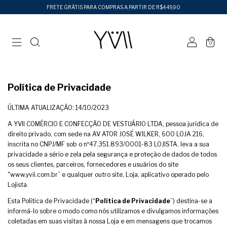
FRETE GRÁTIS PARA COMPRAS A PARTIR DE R$449,90
0
Política de Privacidade
ÚLTIMA ATUALIZAÇÃO: 14/10/2023
A YVII COMÉRCIO E CONFECÇÃO DE VESTUÁRIO LTDA, pessoa jurídica de
direito privado, com sede na AV ATOR JOSÉ WILKER, 600 LOJA 216,
inscrita no CNPJ/MF sob o nº47.351.893/0001-83 LOJISTA. leva a sua
privacidade a sério e zela pela segurança e proteção de dados de todos
os seus clientes, parceiros, fornecedores e usuários do site
"www.yvii.com.br” e qualquer outro site, Loja, aplicativo operado pelo
Lojista.
Esta Política de Privacidade (“
Política de Privacidade
”) destina-se a
informá-lo sobre o modo como nós utilizamos e divulgamos informações
coletadas em suas visitas à nossa Loja e em mensagens que trocamos