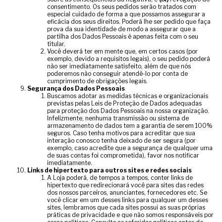
consentimento. Os seus pedidos serão tratados com
especial cuidado de forma a que possamos assegurar a
eficácia dos seus direitos. Poderá lhe ser pedido que faça
prova da sua identidade de modo a assegurar que a
partilha dos Dados Pessoais é apenas feita com o seu
titular.
Você deverá ter em mente que, em certos casos (por
exemplo, devido a requisitos legais), o seu pedido poderá
não ser imediatamente satisfeito, além de que nós
poderemos não conseguir atendê-lo por conta de
cumprimento de obrigações legais.
Segurança dos Dados Pessoais
Buscamos adotar as medidas técnicas e organizacionais
previstas pelas Leis de Proteção de Dados adequadas
para proteção dos Dados Pessoais na nossa organização.
Infelizmente, nenhuma transmissão ou sistema de
armazenamento de dados tem a garantia de serem 100%
seguros. Caso tenha motivos para acreditar que sua
interação conosco tenha deixado de ser segura (por
exemplo, caso acredite que a segurança de qualquer uma
de suas contas foi comprometida), favor nos notificar
imediatamente.
Links de hipertexto para outros sites e redes sociais
A Loja poderá, de tempos a tempos, conter links de
hipertexto que redirecionará você para sites das redes
dos nossos parceiros, anunciantes, fornecedores etc. Se
você clicar em um desses links para qualquer um desses
sites, lembramos que cada sites possui as suas próprias
práticas de privacidade e que não somos responsáveis por