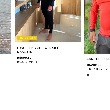
FRETE GRÁTIS
LONG JOHN YVII POWER SUITS
MASCULINO
R$599,90
CAMISETA SURF
R$569,91
com
Pix
R$299,90
R$284,91
com
Pix
+2