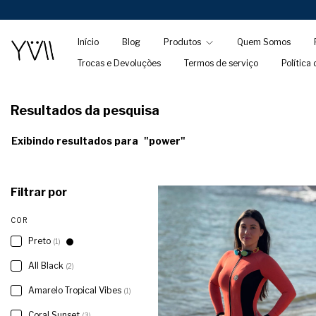
Início
Blog
Produtos
Quem Somos
Trocas e Devoluções
Termos de serviço
Política
Resultados da pesquisa
Exibindo resultados para
"power"
Filtrar por
COR
Preto
(1)
All Black
(2)
Amarelo Tropical Vibes
(1)
Coral Sunset
(3)