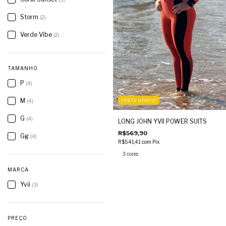
Storm
(2)
Verde Vibe
(2)
TAMANHO
P
(4)
M
(4)
FRETE GRÁTIS
G
(4)
LONG JOHN YVII POWER SUITS
R$569,90
Gg
(4)
R$541,41
com
Pix
3 cores
MARCA
Yvii
(3)
PREÇO