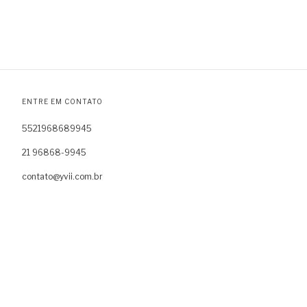
ENTRE EM CONTATO
5521968689945
21 96868-9945
contato@yvii.com.br